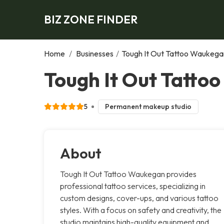
BIZ ZONE FINDER
Home
/
Businesses
/
Tough It Out Tattoo Waukega
Tough It Out Tatt
5
Permanent makeup studio
About
Tough It Out Tattoo Waukegan provides
professional tattoo services, specializing in
custom designs, cover-ups, and various tattoo
styles. With a focus on safety and creativity, the
studio maintains high-quality equipment and