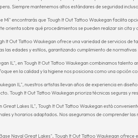
spera. Siempre mantenemos altos estándares de seguridad incluso en
 de Mí" encontrarás que Tough It Out Tattoo Waukegan facilita opc
te orienta sobre qué procedimientos se pueden realizar sin cita 
h It Out Tattoo Waukegan ofrece una variedad de servicios de ta
s las edades y estilos, garantizando cumplimiento de normativas 
an IL", en Tough It Out Tattoo Waukegan combinamos talento artís
oque en la calidad y la higiene nos posiciona como una opción co
kegan IL", nuestros artistas llevan años de experiencia en diseñ
o. Tough It Out Tattoo Waukegan prioriza técnicas seguras y resul
en Great Lakes IL", Tough It Out Tattoo Waukegan está convenien
sionales y horarios adaptados. Nos aseguramos de comprender las 
 Base Naval Great Lakes", Tough It Out Tattoo Waukegan ofrece ex