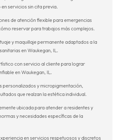
 servicios sin cita previa.
iones de atención flexible para emergencias
y cómo reservar para trabajos más complejos.
tuaje y maquillaje permanente adaptados a la
sanitarias en Waukegan, IL.
tico con servicio al cliente para lograr
nfiable en Waukegan, IL.
os personalizados y micropigmentación,
tados que realzan la estética individual.
temente ubicada para atender a residentes y
normas y necesidades específicas de la
periencia en servicios respetuosos y discretos