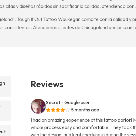
os citas y diseños rápidos sin sacrificar la calidad, atendiendo con
oland", Tough It Out Tattoo Waukegan compite con la calidad y pr
os consistentes. Atendemos clientes de Chicagoland que buscan t
Reviews
ugh
Secret
- Google user
t
5 months ago
I had an amazing experience at this tattoo parlor! 
whole process easy and comfortable. They took the
Out
with the design, and kept checking in during the se