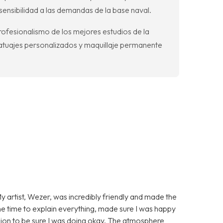
 sensibilidad a las demandas de la base naval.
ofesionalismo de los mejores estudios de la
atuajes personalizados y maquillaje permanente
My artist, Wezer, was incredibly friendly and made the
 time to explain everything, made sure I was happy
ssion to be sure I was doing okay. The atmosphere