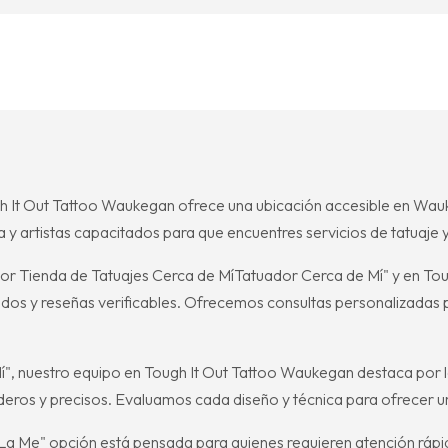
gh It Out Tattoo Waukegan ofrece una ubicación accesible en Wau
a y artistas capacitados para que encuentres servicios de tatuaje
or Tienda de Tatuajes Cerca de MíTatuador Cerca de Mí" y en To
zados y reseñas verificables. Ofrecemos consultas personalizadas
, nuestro equipo en Tough It Out Tattoo Waukegan destaca por la 
os y precisos. Evaluamos cada diseño y técnica para ofrecer un t
íLa Me" opción está pensada para quienes requieren atención rá